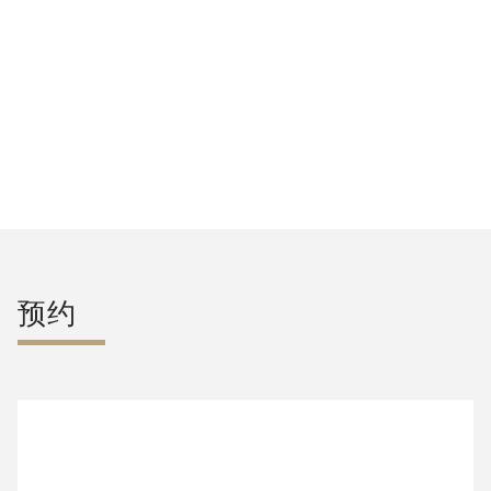
解决产后小肚腩问题。
July 9, 2026
June 29, 2026
阅读更多文章
预约