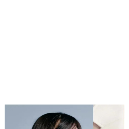
息放松，不要进行任何对体力要求较高的活动，但日常生
®
MDC-Sculpt
先进抽脂术可以永久地清除目标脂肪，而
活受到的影响非常小。
健康的生活方式（均衡饮食、适量运动等）有助于维持效
抽脂术后的恢复时间
果，我们强烈建议您术后尽力保持正常体重。如果出现体
重增加的情况，也会大致按比例发生在全身各处。体重增
术后的酸痛及肿胀感是难免的，但都在一般人的忍受范围
加达到三四公斤以上的话，治疗区的变化可能会比较明
内。 小部位的抽脂并不影响上班，大范围的抽脂视情况可
在别的地方做了抽脂但效果不理想，还有凹凸不平，该
显，人体的自然老化也可能带来一些变化。
休息两三天，4 - 6 周后可进行较剧烈的运动。
怎么办？
出乎很多人意料，抽脂失败其实很普遍。抽脂不充分（抽
脂不足）会使皮肤表面出现不自然的隆起，而过度除脂则
Amaris B. Clinic 是否提供术后护理服务？
会令皮肤表面凹凸不平、坑坑洼洼，甚至出现难以直视的
畸形，除此之外，抽脂不顺利还可能留下或大或小的暗
Amaris B. Clinic非常重视术后护理，竭力协助每位客人更
沉、疤痕和折皱。
快恢复，并确保治疗取得最佳效果，因此在术后， 我们还
将提供量身定制的术后护理方案，让您的恢复过程更加顺
多年以来，结合自己的独创技法，潘医生为不少抽脂失败
利。
的患者提供手术矫正（修复）服务。如果您也是抽脂失败
的受害者，不妨尝试我们的矫正服务，从此告别缺陷！