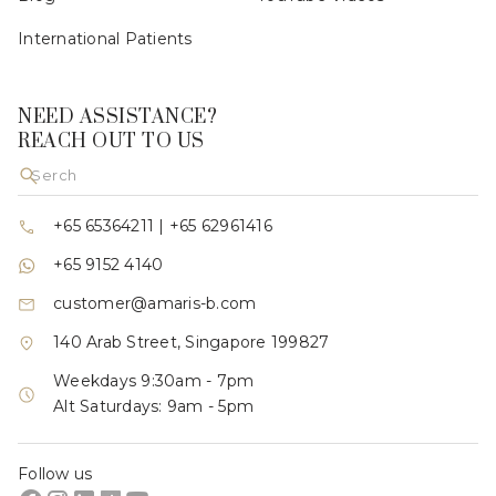
International Patients
NEED ASSISTANCE?
REACH OUT TO US
+65 65364211
|
+65 62961416
+65 9152 4140
customer@amaris-b.com
140 Arab Street, Singapore 199827
Weekdays 9:30am - 7pm
Alt Saturdays: 9am - 5pm
Follow us