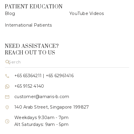
PATIENT EDUCATION
Blog
YouTube Videos
International Patients
NEED ASSISTANCE?
REACH OUT TO US
+65 65364211
|
+65 62961416
+65 9152 4140
customer@amaris-b.com
140 Arab Street, Singapore 199827
Weekdays 9:30am - 7pm
Alt Saturdays: 9am - 5pm